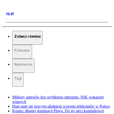
rp.pl
Zobacz również
Polecane
Najnowsze
Tagi
Miliony adresów bez szybkiego internetu. NIK wskazuje
winnych
Hurt staje się nowym silnikiem wzrostu telekomów w Polsce
Koniec długiej dominacji Playa. Do tej sieci komórkowej