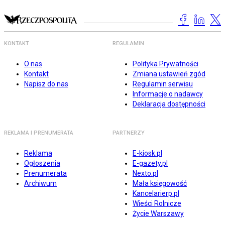
KONTAKT
REGULAMIN
O nas
Polityka Prywatności
Kontakt
Zmiana ustawień zgód
Napisz do nas
Regulamin serwisu
Informacje o nadawcy
Deklaracja dostępności
REKLAMA I PRENUMERATA
PARTNERZY
Reklama
E-kiosk.pl
Ogłoszenia
E-gazety.pl
Prenumerata
Nexto.pl
Archiwum
Mała księgowość
Kancelarierp.pl
Wieści Rolnicze
Życie Warszawy