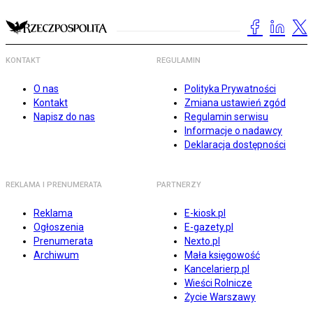
KONTAKT
REGULAMIN
O nas
Polityka Prywatności
Kontakt
Zmiana ustawień zgód
Napisz do nas
Regulamin serwisu
Informacje o nadawcy
Deklaracja dostępności
REKLAMA I PRENUMERATA
PARTNERZY
Reklama
E-kiosk.pl
Ogłoszenia
E-gazety.pl
Prenumerata
Nexto.pl
Archiwum
Mała księgowość
Kancelarierp.pl
Wieści Rolnicze
Życie Warszawy