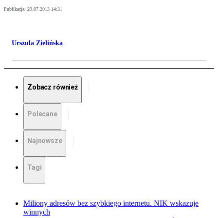
Publikacja:
29.07.2013 14:31
Urszula Zielińska
Zobacz również
Polecane
Najnowsze
Tagi
Miliony adresów bez szybkiego internetu. NIK wskazuje
winnych