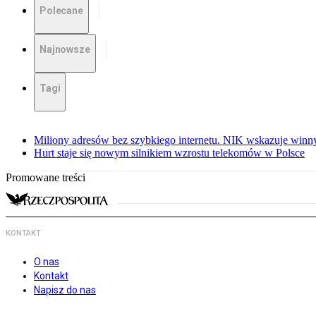
Polecane
Najnowsze
Tagi
Miliony adresów bez szybkiego internetu. NIK wskazuje winn
Hurt staje się nowym silnikiem wzrostu telekomów w Polsce
Promowane treści
KONTAKT
O nas
Kontakt
Napisz do nas