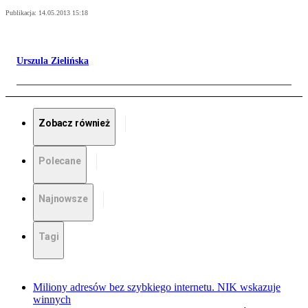
Publikacja:
14.05.2013 15:18
Urszula Zielińska
Zobacz również
Polecane
Najnowsze
Tagi
Miliony adresów bez szybkiego internetu. NIK wskazuje
winnych