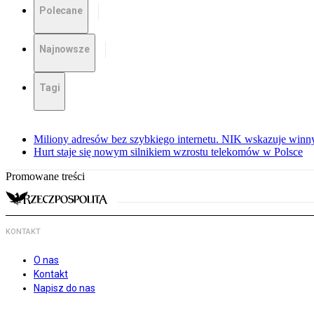
Polecane
Najnowsze
Tagi
Miliony adresów bez szybkiego internetu. NIK wskazuje winn
Hurt staje się nowym silnikiem wzrostu telekomów w Polsce
Promowane treści
KONTAKT
O nas
Kontakt
Napisz do nas