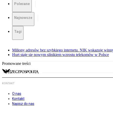
Polecane
Najnowsze
Tagi
Miliony adresów bez szybkiego internetu. NIK wskazuje winn
Hurt staje się nowym silnikiem wzrostu telekomów w Polsce
Promowane treści
KONTAKT
O nas
Kontakt
Napisz do nas