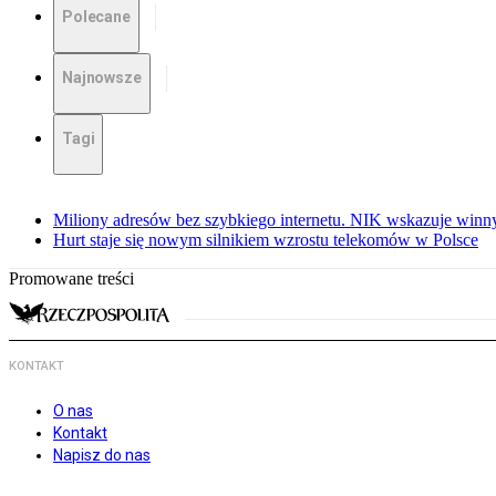
Polecane
Najnowsze
Tagi
Miliony adresów bez szybkiego internetu. NIK wskazuje winn
Hurt staje się nowym silnikiem wzrostu telekomów w Polsce
Promowane treści
KONTAKT
O nas
Kontakt
Napisz do nas