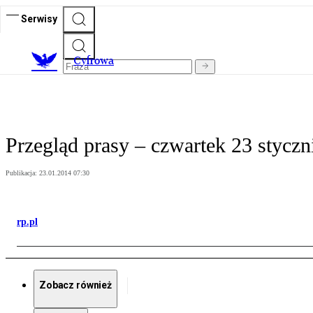
Serwisy
C
yfrowa
Przegląd prasy – czwartek 23 styczn
Publikacja:
23.01.2014 07:30
rp.pl
Zobacz również