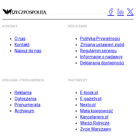
KONTAKT
REGULAMIN
O nas
Polityka Prywatności
Kontakt
Zmiana ustawień zgód
Napisz do nas
Regulamin serwisu
Informacje o nadawcy
Deklaracja dostępności
REKLAMA I PRENUMERATA
PARTNERZY
Reklama
E-kiosk.pl
Ogłoszenia
E-gazety.pl
Prenumerata
Nexto.pl
Archiwum
Mała księgowość
Kancelarierp.pl
Wieści Rolnicze
Życie Warszawy