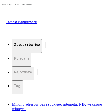
Publikacja:
09.04.2010 00:00
Tomasz Boguszewicz
Zobacz również
Polecane
Najnowsze
Tagi
Miliony adresów bez szybkiego internetu. NIK wskazuje
winnych