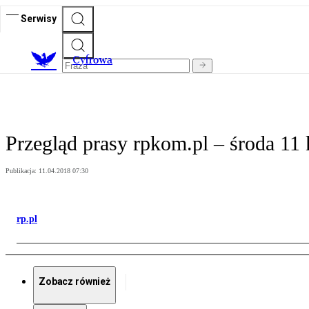
Serwisy
C
yfrowa
Przegląd prasy rpkom.pl – środa 11 
Publikacja:
11.04.2018 07:30
rp.pl
Zobacz również