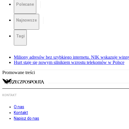
Polecane
Najnowsze
Tagi
Miliony adresów bez szybkiego internetu. NIK wskazuje winn
Hurt staje się nowym silnikiem wzrostu telekomów w Polsce
Promowane treści
KONTAKT
O nas
Kontakt
Napisz do nas