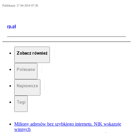
Publikacja:
17.04.2014 07:30
rp.pl
Zobacz również
Polecane
Najnowsze
Tagi
Miliony adresów bez szybkiego internetu. NIK wskazuje
winnych