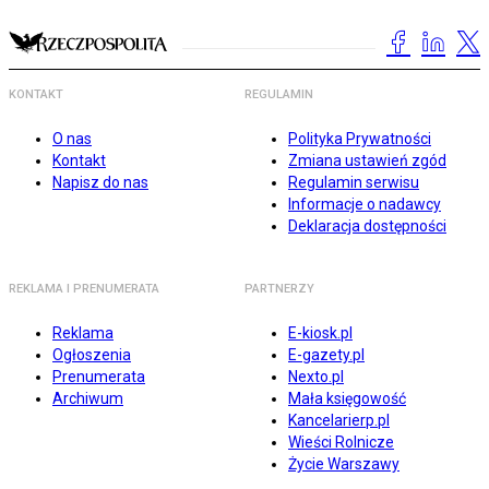
KONTAKT
REGULAMIN
O nas
Polityka Prywatności
Kontakt
Zmiana ustawień zgód
Napisz do nas
Regulamin serwisu
Informacje o nadawcy
Deklaracja dostępności
REKLAMA I PRENUMERATA
PARTNERZY
Reklama
E-kiosk.pl
Ogłoszenia
E-gazety.pl
Prenumerata
Nexto.pl
Archiwum
Mała księgowość
Kancelarierp.pl
Wieści Rolnicze
Życie Warszawy