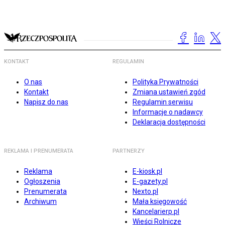
KONTAKT
REGULAMIN
O nas
Polityka Prywatności
Kontakt
Zmiana ustawień zgód
Napisz do nas
Regulamin serwisu
Informacje o nadawcy
Deklaracja dostępności
REKLAMA I PRENUMERATA
PARTNERZY
Reklama
E-kiosk.pl
Ogłoszenia
E-gazety.pl
Prenumerata
Nexto.pl
Archiwum
Mała księgowość
Kancelarierp.pl
Wieści Rolnicze