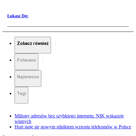
Łukasz Dec
Zobacz również
Polecane
Najnowsze
Tagi
Miliony adresów bez szybkiego internetu. NIK wskazuje
winnych
Hurt staje się nowym silnikiem wzrostu telekomów w Polsce