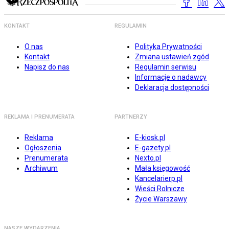
KONTAKT
REGULAMIN
O nas
Polityka Prywatności
Kontakt
Zmiana ustawień zgód
Napisz do nas
Regulamin serwisu
Informacje o nadawcy
Deklaracja dostępności
REKLAMA I PRENUMERATA
PARTNERZY
Reklama
E-kiosk.pl
Ogłoszenia
E-gazety.pl
Prenumerata
Nexto.pl
Archiwum
Mała księgowość
Kancelarierp.pl
Wieści Rolnicze
Życie Warszawy
NASZE WYDARZENIA