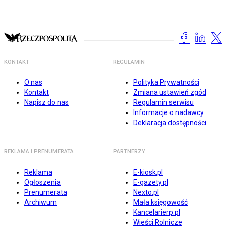
KONTAKT
REGULAMIN
O nas
Polityka Prywatności
Kontakt
Zmiana ustawień zgód
Napisz do nas
Regulamin serwisu
Informacje o nadawcy
Deklaracja dostępności
REKLAMA I PRENUMERATA
PARTNERZY
Reklama
E-kiosk.pl
Ogłoszenia
E-gazety.pl
Prenumerata
Nexto.pl
Archiwum
Mała księgowość
Kancelarierp.pl
Wieści Rolnicze