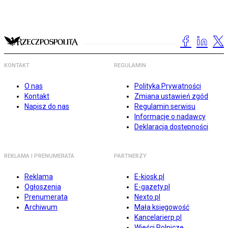
KONTAKT
REGULAMIN
O nas
Polityka Prywatności
Kontakt
Zmiana ustawień zgód
Napisz do nas
Regulamin serwisu
Informacje o nadawcy
Deklaracja dostępności
REKLAMA I PRENUMERATA
PARTNERZY
Reklama
E-kiosk.pl
Ogłoszenia
E-gazety.pl
Prenumerata
Nexto.pl
Archiwum
Mała księgowość
Kancelarierp.pl
Wieści Rolnicze