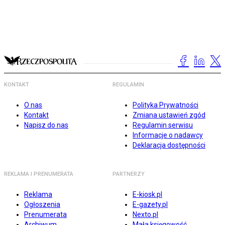
KONTAKT
REGULAMIN
O nas
Polityka Prywatności
Kontakt
Zmiana ustawień zgód
Napisz do nas
Regulamin serwisu
Informacje o nadawcy
Deklaracja dostępności
REKLAMA I PRENUMERATA
PARTNERZY
Reklama
E-kiosk.pl
Ogłoszenia
E-gazety.pl
Prenumerata
Nexto.pl
Archiwum
Mała księgowość