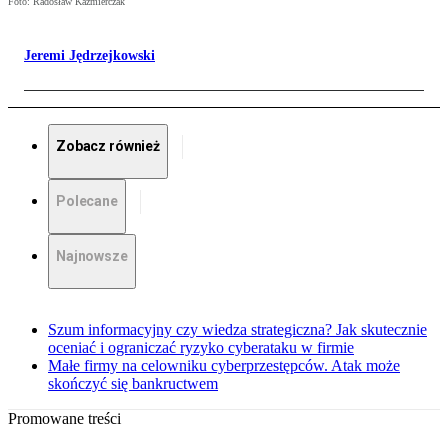
Foto: Radosław Kaźmierczak
Jeremi Jędrzejkowski
Zobacz również
Polecane
Najnowsze
Szum informacyjny czy wiedza strategiczna? Jak skutecznie
oceniać i ograniczać ryzyko cyberataku w firmie
Małe firmy na celowniku cyberprzestępców. Atak może
skończyć się bankructwem
Promowane treści