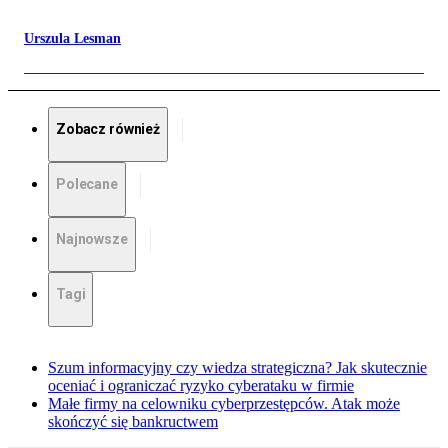
Urszula Lesman
Zobacz również
Polecane
Najnowsze
Tagi
Szum informacyjny czy wiedza strategiczna? Jak skutecznie
oceniać i ograniczać ryzyko cyberataku w firmie
Małe firmy na celowniku cyberprzestępców. Atak może
skończyć się bankructwem