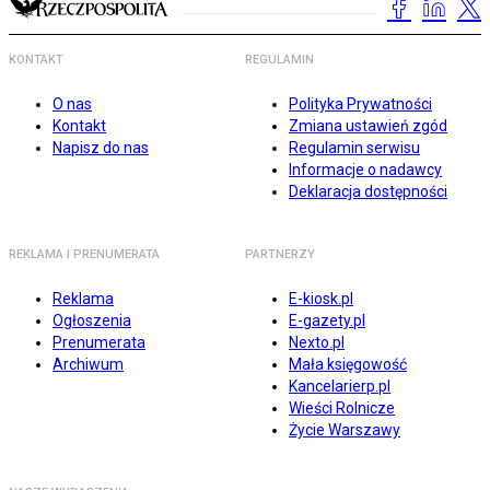
KONTAKT
REGULAMIN
O nas
Polityka Prywatności
Kontakt
Zmiana ustawień zgód
Napisz do nas
Regulamin serwisu
Informacje o nadawcy
Deklaracja dostępności
REKLAMA I PRENUMERATA
PARTNERZY
Reklama
E-kiosk.pl
Ogłoszenia
E-gazety.pl
Prenumerata
Nexto.pl
Archiwum
Mała księgowość
Kancelarierp.pl
Wieści Rolnicze
Życie Warszawy