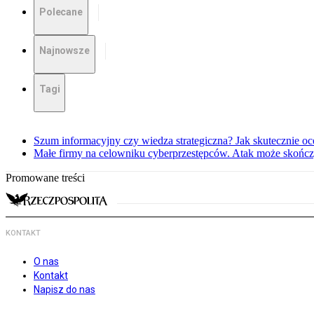
Polecane
Najnowsze
Tagi
Szum informacyjny czy wiedza strategiczna? Jak skutecznie oc
Małe firmy na celowniku cyberprzestępców. Atak może skońc
Promowane treści
KONTAKT
O nas
Kontakt
Napisz do nas