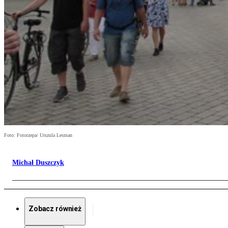
Foto: Fotorzepa/ Urszula Lesman
Michał Duszczyk
Zobacz również