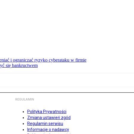
eniać i ograniczać ryzyko cyberataku w firmie
zyć się bankructwem
REGULAMIN
Polityka Prywatności
Zmiana ustawień zgód
Regulamin serwisu
Informacje o nadawcy