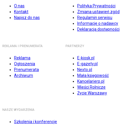
O nas
Polityka Prywatności
Kontakt
Zmiana ustawień zgód
Napisz do nas
Regulamin serwisu
Informacje o nadawcy
Deklaracja dostępności
REKLAMA I PRENUMERATA
PARTNERZY
Reklama
E-kiosk.pl
Ogłoszenia
E-gazety.pl
Prenumerata
Nexto.pl
Archiwum
Mała księgowość
Kancelarierp.pl
Wieści Rolnicze
Życie Warszawy
NASZE WYDARZENIA
Szkolenia i konferencje