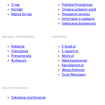
O nas
Polityka Prywatności
Kontakt
Zmiana ustawień zgód
Napisz do nas
Regulamin serwisu
Informacje o nadawcy
Deklaracja dostępności
REKLAMA I PRENUMERATA
PARTNERZY
Reklama
E-kiosk.pl
Ogłoszenia
E-gazety.pl
Prenumerata
Nexto.pl
Archiwum
Mała księgowość
Kancelarierp.pl
Wieści Rolnicze
Życie Warszawy
NASZE WYDARZENIA
Szkolenia i konferencje