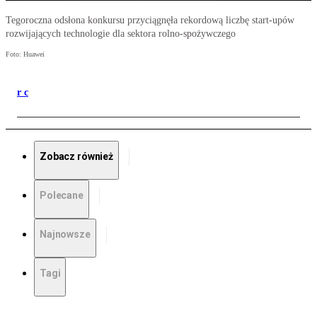
Tegoroczna odsłona konkursu przyciągnęła rekordową liczbę start-upów
rozwijających technologie dla sektora rolno-spożywczego
Foto: Huawei
r c
Zobacz również
Polecane
Najnowsze
Tagi