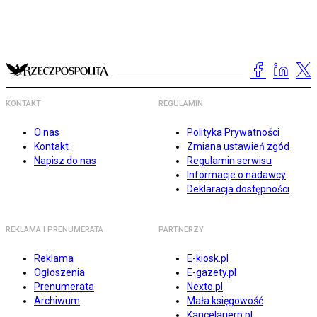
KONTAKT
REGULAMIN
O nas
Polityka Prywatności
Kontakt
Zmiana ustawień zgód
Napisz do nas
Regulamin serwisu
Informacje o nadawcy
Deklaracja dostępności
REKLAMA I PRENUMERATA
PARTNERZY
Reklama
E-kiosk.pl
Ogłoszenia
E-gazety.pl
Prenumerata
Nexto.pl
Archiwum
Mała księgowość
Kancelarierp.pl