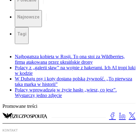
Polecane
Najnowsze
Tagi
Najbogatsza kobieta w Rosji. To ona stoi za Wildberries,
firmą atakowaną przez ukraińskie drony
Polacy z „galerii sław” na wojnie z hakerami. Ich AI tropi luki
w kodzie
W Dubaju psy i koty dostaną polską żywność. „To pierwsza
taka marka w historii”
Polacy wprowadzają w życie hasło „wiesz, co jesz”.
Wystarczy jedno zdjęcie
Promowane treści
KONTAKT