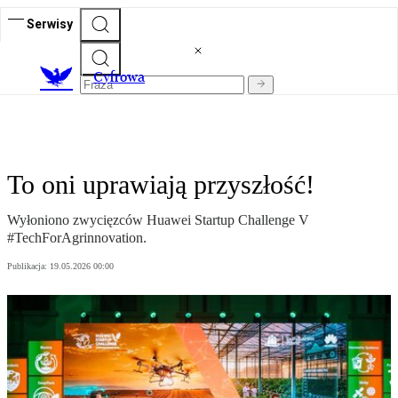
Serwisy
C
yfrowa
To oni uprawiają przyszłość!
Wyłoniono zwycięzców Huawei Startup Challenge V
#TechForAgrinnovation.
Publikacja:
19.05.2026 00:00