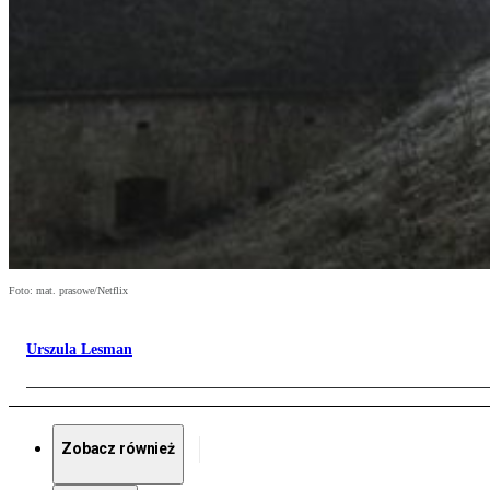
Foto: mat. prasowe/Netflix
Urszula Lesman
Zobacz również