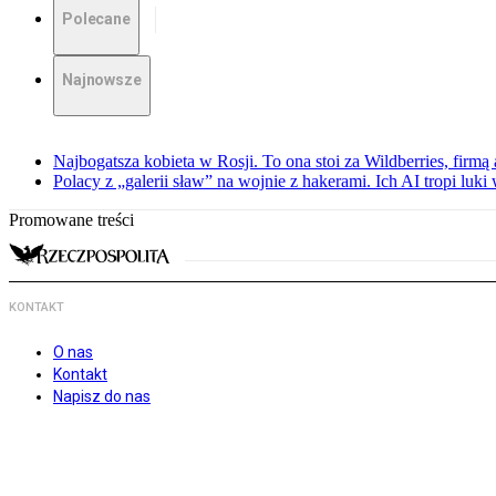
Polecane
Najnowsze
Najbogatsza kobieta w Rosji. To ona stoi za Wildberries, firm
Polacy z „galerii sław” na wojnie z hakerami. Ich AI tropi luki
Promowane treści
KONTAKT
O nas
Kontakt
Napisz do nas