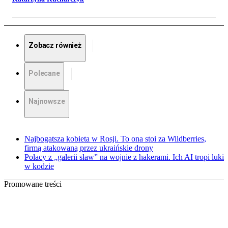
Zobacz również
Polecane
Najnowsze
Najbogatsza kobieta w Rosji. To ona stoi za Wildberries,
firmą atakowaną przez ukraińskie drony
Polacy z „galerii sław” na wojnie z hakerami. Ich AI tropi luki
w kodzie
Promowane treści