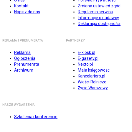
O nas
Polityka Prywatności
Kontakt
Zmiana ustawień zgód
Napisz do nas
Regulamin serwisu
Informacje o nadawcy
Deklaracja dostępności
REKLAMA I PRENUMERATA
PARTNERZY
Reklama
E-kiosk.pl
Ogłoszenia
E-gazety.pl
Prenumerata
Nexto.pl
Archiwum
Mała księgowość
Kancelarierp.pl
Wieści Rolnicze
Życie Warszawy
NASZE WYDARZENIA
Szkolenia i konferencje