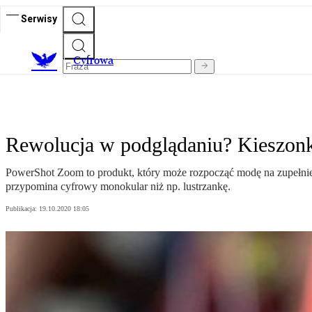
Serwisy
C
yfrowa
Rewolucja w podglądaniu? Kieszon
PowerShot Zoom to produkt, który może rozpocząć modę na zupełnie 
przypomina cyfrowy monokular niż np. lustrzankę.
Publikacja:
19.10.2020 18:05