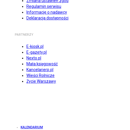
Zmiana ustawień zgód
Regulamin serwisu
Informacje o nadawcy
Deklaracja dostępności
PARTNERZY
E-kiosk.pl
E-gazety.pl
Nexto.pl
Mała księgowość
Kancelarierp.pl
Wieści Rolnicze
Życie Warszawy
KALENDARIUM