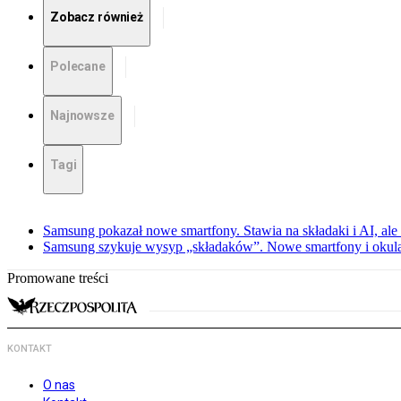
Zobacz również
Polecane
Najnowsze
Tagi
Samsung pokazał nowe smartfony. Stawia na składaki i AI, ale
Samsung szykuje wysyp „składaków”. Nowe smartfony i okula
Promowane treści
KONTAKT
O nas