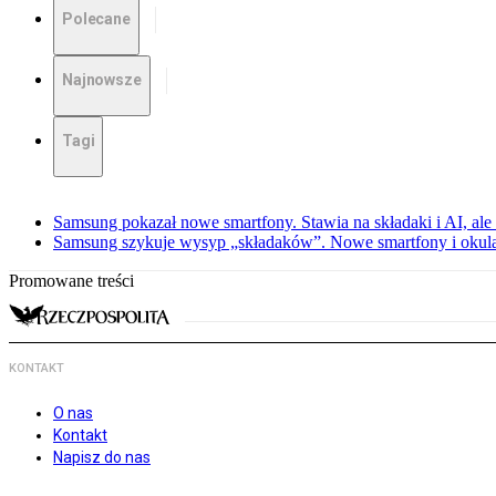
Polecane
Najnowsze
Tagi
Samsung pokazał nowe smartfony. Stawia na składaki i AI, ale
Samsung szykuje wysyp „składaków”. Nowe smartfony i okula
Promowane treści
KONTAKT
O nas
Kontakt
Napisz do nas