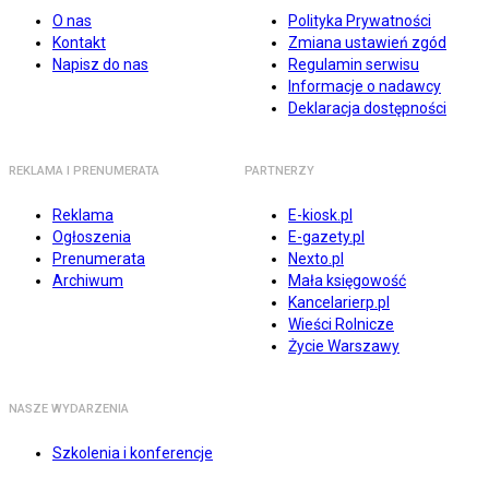
O nas
Polityka Prywatności
Kontakt
Zmiana ustawień zgód
Napisz do nas
Regulamin serwisu
Informacje o nadawcy
Deklaracja dostępności
REKLAMA I PRENUMERATA
PARTNERZY
Reklama
E-kiosk.pl
Ogłoszenia
E-gazety.pl
Prenumerata
Nexto.pl
Archiwum
Mała księgowość
Kancelarierp.pl
Wieści Rolnicze
Życie Warszawy
NASZE WYDARZENIA
Szkolenia i konferencje