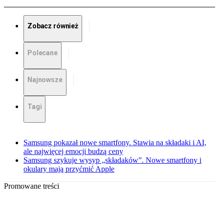
Zobacz również
Polecane
Najnowsze
Tagi
Samsung pokazał nowe smartfony. Stawia na składaki i AI,
ale najwięcej emocji budzą ceny
Samsung szykuje wysyp „składaków”. Nowe smartfony i
okulary mają przyćmić Apple
Promowane treści