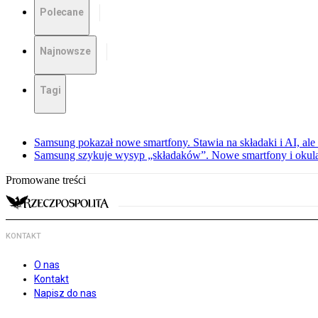
Polecane
Najnowsze
Tagi
Samsung pokazał nowe smartfony. Stawia na składaki i AI, ale
Samsung szykuje wysyp „składaków”. Nowe smartfony i okula
Promowane treści
KONTAKT
O nas
Kontakt
Napisz do nas