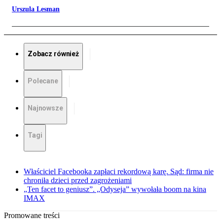
Urszula Lesman
Zobacz również
Polecane
Najnowsze
Tagi
Właściciel Facebooka zapłaci rekordową karę. Sąd: firma nie
chroniła dzieci przed zagrożeniami
„Ten facet to geniusz”. „Odyseja” wywołała boom na kina
IMAX
Promowane treści