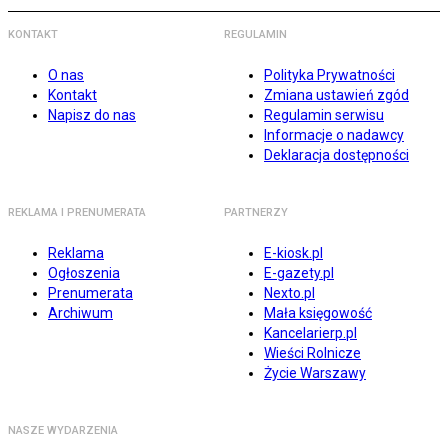
KONTAKT
REGULAMIN
O nas
Polityka Prywatności
Kontakt
Zmiana ustawień zgód
Napisz do nas
Regulamin serwisu
Informacje o nadawcy
Deklaracja dostępności
REKLAMA I PRENUMERATA
PARTNERZY
Reklama
E-kiosk.pl
Ogłoszenia
E-gazety.pl
Prenumerata
Nexto.pl
Archiwum
Mała księgowość
Kancelarierp.pl
Wieści Rolnicze
Życie Warszawy
NASZE WYDARZENIA