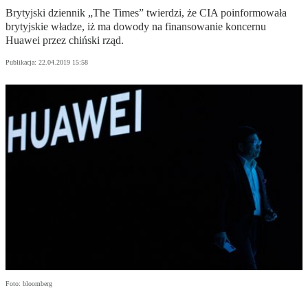
Brytyjski dziennik „The Times” twierdzi, że CIA poinformowała
brytyjskie władze, iż ma dowody na finansowanie koncernu
Huawei przez chiński rząd.
Publikacja:
22.04.2019 15:58
Foto: bloomberg