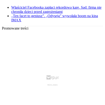
Właściciel Facebooka zapłaci rekordową karę. Sąd: firma nie
chroniła dzieci przed zagrożeniami
„Ten facet to geniusz”. „Odyseja” wywołała boom na kina
IMAX
Promowane treści