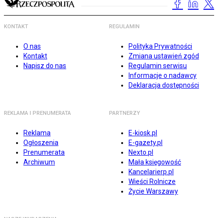
KONTAKT
REGULAMIN
O nas
Polityka Prywatności
Kontakt
Zmiana ustawień zgód
Napisz do nas
Regulamin serwisu
Informacje o nadawcy
Deklaracja dostępności
REKLAMA I PRENUMERATA
PARTNERZY
Reklama
E-kiosk.pl
Ogłoszenia
E-gazety.pl
Prenumerata
Nexto.pl
Archiwum
Mała księgowość
Kancelarierp.pl
Wieści Rolnicze
Życie Warszawy