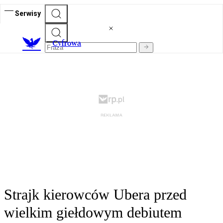
Serwisy
C
yfrowa
Strajk kierowców Ubera przed
wielkim giełdowym debiutem