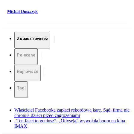
Michał Duszczyk
Zobacz również
Polecane
Najnowsze
Tagi
Właściciel Facebooka zapłaci rekordową karę. Sąd: firma nie
chroniła dzieci przed zagrożeniami
„Ten facet to geniusz”. „Odyseja” wywołała boom na kina
IMAX