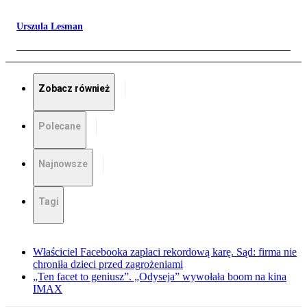
Urszula Lesman
Zobacz również
Polecane
Najnowsze
Tagi
Właściciel Facebooka zapłaci rekordową karę. Sąd: firma nie
chroniła dzieci przed zagrożeniami
„Ten facet to geniusz”. „Odyseja” wywołała boom na kina
IMAX