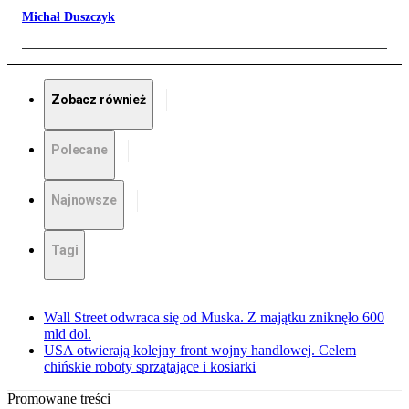
Michał Duszczyk
Zobacz również
Polecane
Najnowsze
Tagi
Wall Street odwraca się od Muska. Z majątku zniknęło 600
mld dol.
USA otwierają kolejny front wojny handlowej. Celem
chińskie roboty sprzątające i kosiarki
Promowane treści