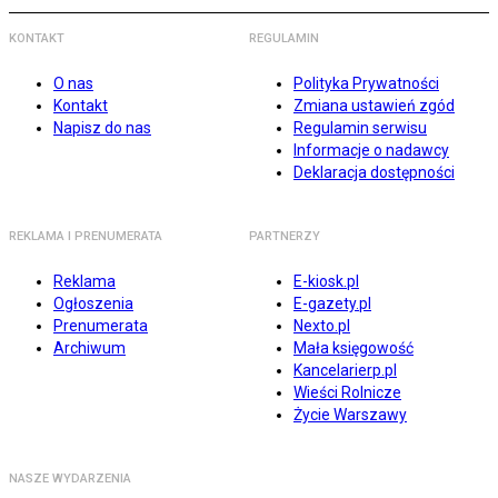
KONTAKT
REGULAMIN
O nas
Polityka Prywatności
Kontakt
Zmiana ustawień zgód
Napisz do nas
Regulamin serwisu
Informacje o nadawcy
Deklaracja dostępności
REKLAMA I PRENUMERATA
PARTNERZY
Reklama
E-kiosk.pl
Ogłoszenia
E-gazety.pl
Prenumerata
Nexto.pl
Archiwum
Mała księgowość
Kancelarierp.pl
Wieści Rolnicze
Życie Warszawy
NASZE WYDARZENIA