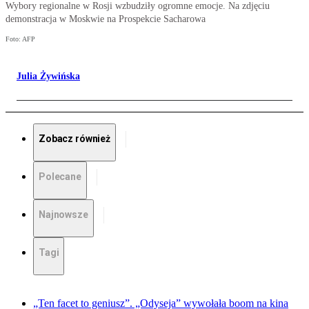
Wybory regionalne w Rosji wzbudziły ogromne emocje. Na zdjęciu
demonstracja w Moskwie na Prospekcie Sacharowa
Foto: AFP
Julia Żywińska
Zobacz również
Polecane
Najnowsze
Tagi
„Ten facet to geniusz”. „Odyseja” wywołała boom na kina