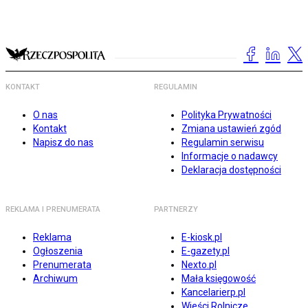
KONTAKT
REGULAMIN
O nas
Polityka Prywatności
Kontakt
Zmiana ustawień zgód
Napisz do nas
Regulamin serwisu
Informacje o nadawcy
Deklaracja dostępności
REKLAMA I PRENUMERATA
PARTNERZY
Reklama
E-kiosk.pl
Ogłoszenia
E-gazety.pl
Prenumerata
Nexto.pl
Archiwum
Mała księgowość
Kancelarierp.pl
Wieści Rolnicze