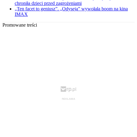
chroniła dzieci przed zagrożeniami
„Ten facet to geniusz”. „Odyseja” wywołała boom na kina
IMAX
Promowane treści