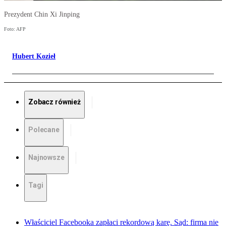
Prezydent Chin Xi Jinping
Foto: AFP
Hubert Kozieł
Zobacz również
Polecane
Najnowsze
Tagi
Właściciel Facebooka zapłaci rekordową karę. Sąd: firma nie