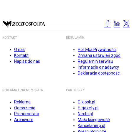
KONTAKT
REGULAMIN
O nas
Polityka Prywatności
Kontakt
Zmiana ustawień zgód
Napisz do nas
Regulamin serwisu
Informacje o nadawcy
Deklaracja dostępności
REKLAMA I PRENUMERATA
PARTNERZY
Reklama
E-kiosk.pl
Ogłoszenia
E-gazety.pl
Prenumerata
Nexto.pl
Archiwum
Mała księgowość
Kancelarierp.pl
Wieści Rolnicze