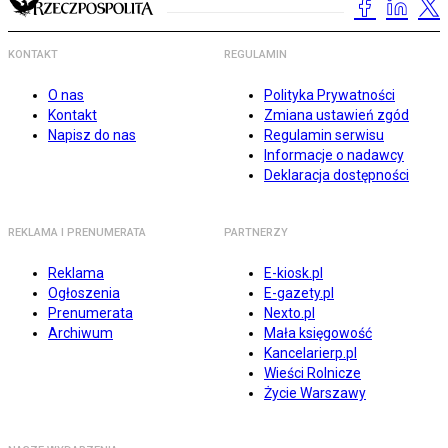
KONTAKT
REGULAMIN
O nas
Polityka Prywatności
Kontakt
Zmiana ustawień zgód
Napisz do nas
Regulamin serwisu
Informacje o nadawcy
Deklaracja dostępności
REKLAMA I PRENUMERATA
PARTNERZY
Reklama
E-kiosk.pl
Ogłoszenia
E-gazety.pl
Prenumerata
Nexto.pl
Archiwum
Mała księgowość
Kancelarierp.pl
Wieści Rolnicze
Życie Warszawy