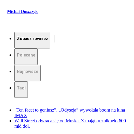
Michał Duszczyk
Zobacz również
Polecane
Najnowsze
Tagi
„Ten facet to geniusz”. „Odyseja” wywołała boom na kina
IMAX
Wall Street odwraca się od Muska. Z majątku zniknęło 600
mld dol.