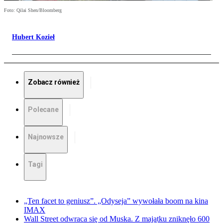
Foto: Qilai Shen/Bloomberg
Hubert Kozieł
Zobacz również
Polecane
Najnowsze
Tagi
„Ten facet to geniusz”. „Odyseja” wywołała boom na kina
IMAX
Wall Street odwraca się od Muska. Z majątku zniknęło 600