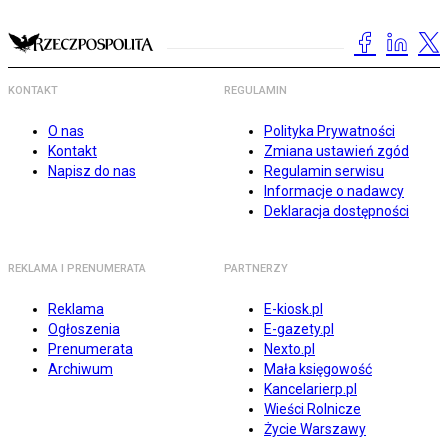
KONTAKT
REGULAMIN
O nas
Polityka Prywatności
Kontakt
Zmiana ustawień zgód
Napisz do nas
Regulamin serwisu
Informacje o nadawcy
Deklaracja dostępności
REKLAMA I PRENUMERATA
PARTNERZY
Reklama
E-kiosk.pl
Ogłoszenia
E-gazety.pl
Prenumerata
Nexto.pl
Archiwum
Mała księgowość
Kancelarierp.pl
Wieści Rolnicze
Życie Warszawy