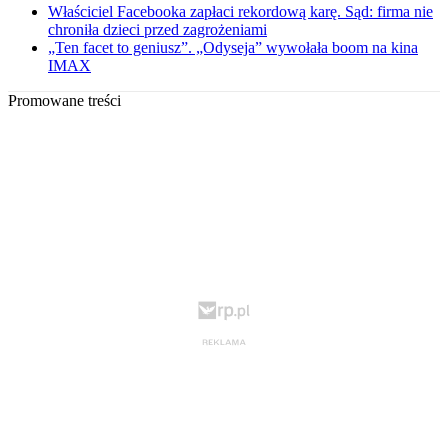
Właściciel Facebooka zapłaci rekordową karę. Sąd: firma nie
chroniła dzieci przed zagrożeniami
„Ten facet to geniusz”. „Odyseja” wywołała boom na kina
IMAX
Promowane treści