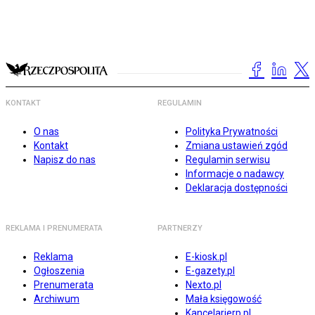
KONTAKT
REGULAMIN
O nas
Polityka Prywatności
Kontakt
Zmiana ustawień zgód
Napisz do nas
Regulamin serwisu
Informacje o nadawcy
Deklaracja dostępności
REKLAMA I PRENUMERATA
PARTNERZY
Reklama
E-kiosk.pl
Ogłoszenia
E-gazety.pl
Prenumerata
Nexto.pl
Archiwum
Mała księgowość
Kancelarierp.pl