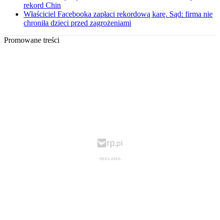
rekord Chin
Właściciel Facebooka zapłaci rekordową karę. Sąd: firma nie
chroniła dzieci przed zagrożeniami
Promowane treści