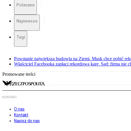
Polecane
Najnowsze
Tagi
Powstanie największa budowla na Ziemi. Musk chce pobić rek
Właściciel Facebooka zapłaci rekordową karę. Sąd: firma nie c
Promowane treści
KONTAKT
O nas
Kontakt
Napisz do nas