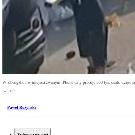
W Zhengzhou w miejscu zwanym iPhone City pracuje 300 tys. osób. Część s
Foto: AFP
Paweł Rożyński
Zobacz również