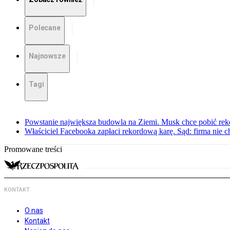
Polecane
Najnowsze
Tagi
Powstanie największa budowla na Ziemi. Musk chce pobić rek
Właściciel Facebooka zapłaci rekordową karę. Sąd: firma nie c
Promowane treści
KONTAKT
O nas
Kontakt