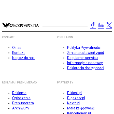
KONTAKT
REGULAMIN
O nas
Polityka Prywatności
Kontakt
Zmiana ustawień zgód
Napisz do nas
Regulamin serwisu
Informacje o nadawcy
Deklaracja dostępności
REKLAMA I PRENUMERATA
PARTNERZY
Reklama
E-kiosk.pl
Ogłoszenia
E-gazety.pl
Prenumerata
Nexto.pl
Archiwum
Mała księgowość
Kancelarierp.pl