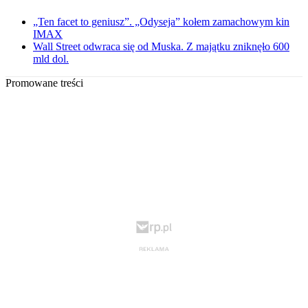
„Ten facet to geniusz”. „Odyseja” kołem zamachowym kin
IMAX
Wall Street odwraca się od Muska. Z majątku zniknęło 600
mld dol.
Promowane treści