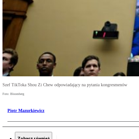
Szef TikToka Shou Zi Chew odpowiadający na pytania kongresmenów
Foto: Bloomberg
Piotr Mazurkiewicz
Zobacz również