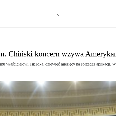
ałem. Chiński koncern wzywa Ameryk
iemu właścicielowi TikToka, dziewięć miesięcy na sprzedaż aplikacji