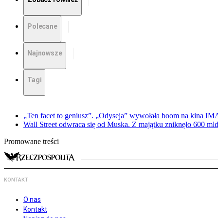
Polecane
Najnowsze
Tagi
„Ten facet to geniusz”. „Odyseja” wywołała boom na kina I
Wall Street odwraca się od Muska. Z majątku zniknęło 600 mld
Promowane treści
KONTAKT
O nas
Kontakt