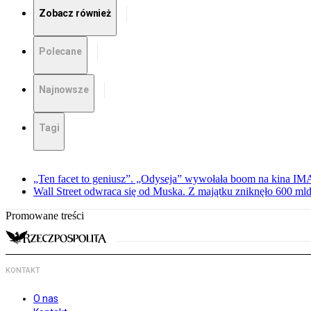
Zobacz również
Polecane
Najnowsze
Tagi
„Ten facet to geniusz”. „Odyseja” wywołała boom na kina I
Wall Street odwraca się od Muska. Z majątku zniknęło 600 mld
Promowane treści
KONTAKT
O nas