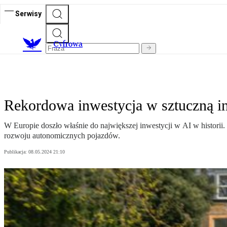
Serwisy
C
yfrowa
Rekordowa inwestycja w sztuczną in
W Europie doszło właśnie do największej inwestycji w AI w historii. 
rozwoju autonomicznych pojazdów.
Publikacja:
08.05.2024 21:10