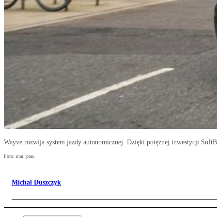
Wayve rozwija system jazdy autonomicznej. Dzięki potężnej inwestycji SoftBa
Foto: mat. pras.
Michał Duszczyk