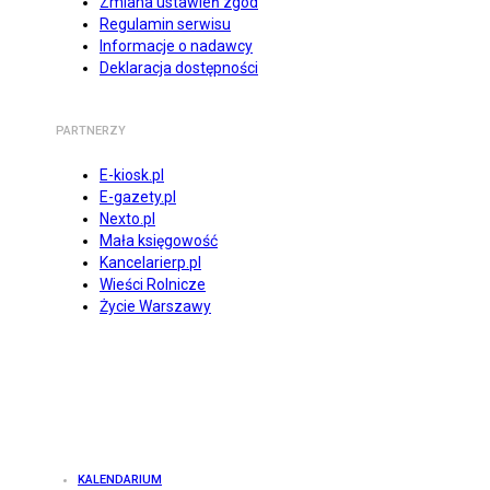
Zmiana ustawień zgód
Regulamin serwisu
Informacje o nadawcy
Deklaracja dostępności
PARTNERZY
E-kiosk.pl
E-gazety.pl
Nexto.pl
Mała księgowość
Kancelarierp.pl
Wieści Rolnicze
Życie Warszawy
KALENDARIUM