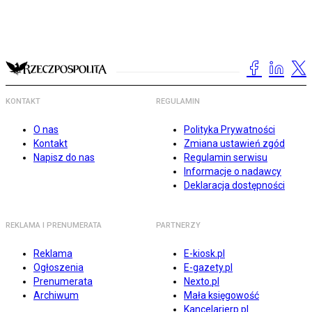
KONTAKT
REGULAMIN
O nas
Polityka Prywatności
Kontakt
Zmiana ustawień zgód
Napisz do nas
Regulamin serwisu
Informacje o nadawcy
Deklaracja dostępności
REKLAMA I PRENUMERATA
PARTNERZY
Reklama
E-kiosk.pl
Ogłoszenia
E-gazety.pl
Prenumerata
Nexto.pl
Archiwum
Mała księgowość
Kancelarierp.pl