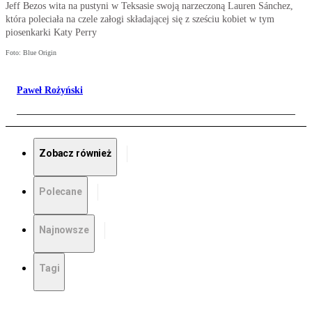
Jeff Bezos wita na pustyni w Teksasie swoją narzeczoną Lauren Sánchez,
która poleciała na czele załogi składającej się z sześciu kobiet w tym
piosenkarki Katy Perry
Foto: Blue Origin
Paweł Rożyński
Zobacz również
Polecane
Najnowsze
Tagi