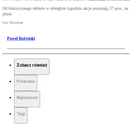
Od historycznego debiutu w ubiegłym tygodniu akcje pozostają 37 proc. na
plusie
Foto: Bloomberg
Paweł Rożyński
Zobacz również
Polecane
Najnowsze
Tagi