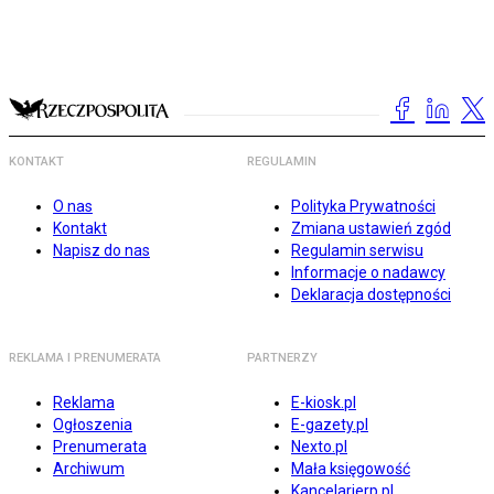
KONTAKT
REGULAMIN
O nas
Polityka Prywatności
Kontakt
Zmiana ustawień zgód
Napisz do nas
Regulamin serwisu
Informacje o nadawcy
Deklaracja dostępności
REKLAMA I PRENUMERATA
PARTNERZY
Reklama
E-kiosk.pl
Ogłoszenia
E-gazety.pl
Prenumerata
Nexto.pl
Archiwum
Mała księgowość
Kancelarierp.pl