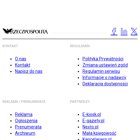
KONTAKT
REGULAMIN
O nas
Polityka Prywatności
Kontakt
Zmiana ustawień zgód
Napisz do nas
Regulamin serwisu
Informacje o nadawcy
Deklaracja dostępności
REKLAMA I PRENUMERATA
PARTNERZY
Reklama
E-kiosk.pl
Ogłoszenia
E-gazety.pl
Prenumerata
Nexto.pl
Archiwum
Mała księgowość
Kancelarierp.pl