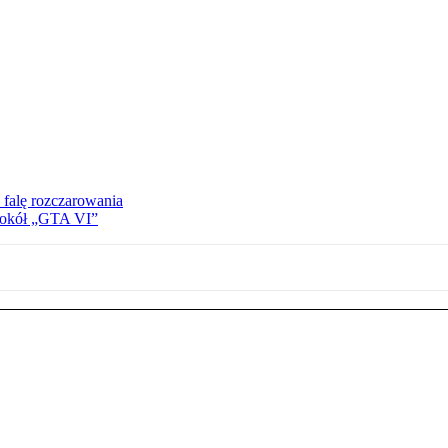
 falę rozczarowania
 wokół „GTA VI”