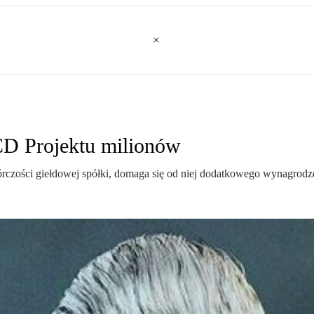
CD Projektu milionów
twórczości giełdowej spółki, domaga się od niej dodatkowego wynagrodz