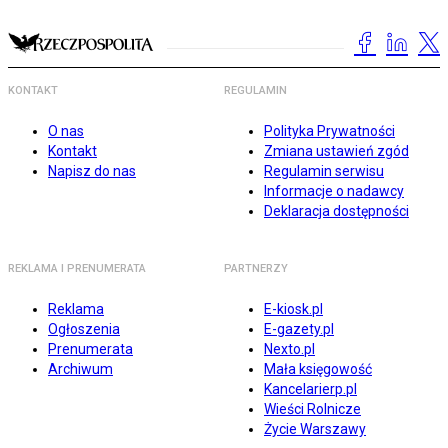
KONTAKT
REGULAMIN
O nas
Polityka Prywatności
Kontakt
Zmiana ustawień zgód
Napisz do nas
Regulamin serwisu
Informacje o nadawcy
Deklaracja dostępności
REKLAMA I PRENUMERATA
PARTNERZY
Reklama
E-kiosk.pl
Ogłoszenia
E-gazety.pl
Prenumerata
Nexto.pl
Archiwum
Mała księgowość
Kancelarierp.pl
Wieści Rolnicze
Życie Warszawy