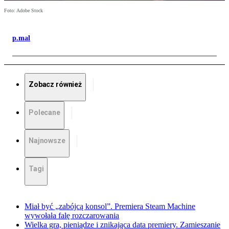
Foto: Adobe Stock
p.mal
Zobacz również
Polecane
Najnowsze
Tagi
Miał być „zabójcą konsol”. Premiera Steam Machine
wywołała falę rozczarowania
Wielka gra, pieniądze i znikająca data premiery. Zamieszanie